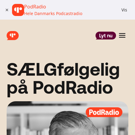
PodRadio
Vis
Hele Danmarks Podcastradio
Lyt nu
SÆLGfølgelig
på PodRadio