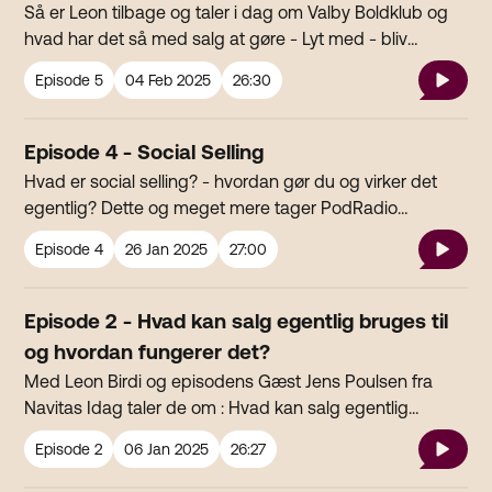
Så er Leon tilbage og taler i dag om Valby Boldklub og
hvad har det så med salg at gøre - Lyt med - bliv
overrasket OG klogere SÆLGfølgelig produceres og
Episode
5
04 Feb 2025
26:30
udgives af Podradio - hele Danmarks podcasstradio
Episode 4 - Social Selling
Hvad er social selling? - hvordan gør du og virker det
egentlig? Dette og meget mere tager PodRadio
salgsekspert Leon Birdi fat på i denne episode af
Episode
4
26 Jan 2025
27:00
SÆLGfølgelig SÆLGfølgelig produceres og udgives af
PodRadio - Hele Danmarks podcastradio. live 24 - 7 på
dab, web og app
Episode 2 - Hvad kan salg egentlig bruges til
og hvordan fungerer det?
Med Leon Birdi og episodens Gæst Jens Poulsen fra
Navitas Idag taler de om : Hvad kan salg egentlig
bruges til og hvordan fungerer det? Hvad er det dygtige
Episode
2
06 Jan 2025
26:27
sælgere gør?Kan alle lære at sælge?Og hvorfor er det
egentlig vi køber, når vi gør? En af Danmarks dygtigste