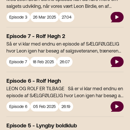
salgets udvikling, når vores vært Leon Birdie, en af
Danmarks dygtigste salgstrænere tager dig med ind i
Episode
3
26 Mar 2025
27:04
processen og psykologien bag salget. SÆLGfølgelig er
Danmarks nye podcast om salg - fordi salg er for alle
SÆLGfølgelig produceres og udgives af PodRadio -
Episode 7 - Rolf Høgh 2
Hele Danmarks podcastradio. Lyt til PodRadio LIVE på
Så er vi klar med endnu en episode af SÆLGFØLGELIG
DAB, web og app.Alle episoder af alle vores
hvor Leon igen har besøg af salgsveteranen, træneren
programmer ligger på alle store platforme som
og iværksætteren Rolf Høgh SÆLGfølgelig produceres
podcastserier
Episode
7
18 Feb 2025
26:07
og udgives af PodRadio - Hele Danmarks podcastradio.
Lyt med LIVE 24-7 på DAB, web og PodRadios egen
app.
Episode 6 - Rolf Høgh
LEON OG ROLF ER TILBAGE Så er vi klar med endnu en
episode af SÆLGFØLGELIG hvor Leon igen har besøg af
salgsveteranen, træneren og iværksætteren Rolf Høgh
Episode
6
05 Feb 2025
26:19
SÆLGfølgelig produceres og udgives af PodRadio -
Hele Danmarks podcastradio. Lyt med LIVE 24-7 på
DAB, web og PodRadios egen app.
Episode 5 - Lyngby boldklub