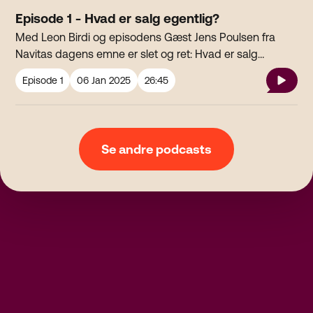
salgscoaches gør dig klogere på hvor meget salg fylder
Episode 1 - Hvad er salg egentlig?
i vores liv.
Med Leon Birdi og episodens Gæst Jens Poulsen fra
Navitas dagens emne er slet og ret: Hvad er salg
egentlig? Hvad er det dygtige sælgere gør?Kan alle lære
Episode
1
06 Jan 2025
26:45
at sælge?Og hvorfor er det egentlig vi køber, når vi gør?
En af Danmarks dygtigste salgscoaches gør dig klogere
på hvor meget salg fylder i vores liv. Lyt til PodRadio LIVE
på DAB, web og app.Alle episoder af alle vores
Se andre podcasts
programmer ligger på alle store platforme