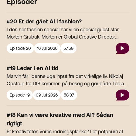
Episoder
#20 Er der gået AI i fashion?
I den her fashion special har vi en special guest star,
Morten Grubak. Morten er Global Creative Director,
HUGO BOSS og har i mange år været en af de mest
Episode
20
16 Jul 2026
57:59
vindende danskere i reklamebranchen. Han har været
med til at få mennesker ud af deres ekkokammer,
mange år før folk begyndte at tale om det som begreb,
#19 Leder i en AI tid
hjælpe Ukraine med at bevare deres kulturarv og hjælpe
Marvin får i denne uge input fra det virkelige liv. Nikolaj
både influencere og miljøet på samme tid med digitalt
Opstrup fra DIS kommer på besøg og gør både Tobias,
try-ons. Vi taler med Morten om hans og HUGO BOSS
Jacob og alle os andre klogere på, hvordan man leder
tilgang til AI, både i den kreative process og
Episode
19
09 Jul 2026
58:37
medarbejdere i en tid med AI. Kan man fx tage sin
produktionsdelen. Hør Mortens gode og dybe
agent med, når man skifter job? Er det stadig en god idé
overvejelser om emnet i den her virkelig lytværdige
at lære at skrive i hånden, og hvad sker der, når et
#18 Kan vi være kreative med AI? Sådan
samtale med Jacob Hvam og Tobias Ambs-Thomsen.
Copilot-pilot-projekt failer? Hør det og alt andet i denne
rigtigt
uges Marvin
Er kreativiteten vores redningsplanke? I et potpourri af