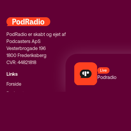
PodRadio er skabt og ejet af
Podcasters ApS
Vesterbrogade 196
1800 Frederiksberg
CVR: 44821818
Links
Podradio
Forside
Podcasts
Om PodRadio
Privatlivspolitik
Følg os