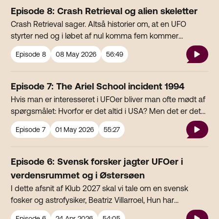
Frederik Uldall.
Episode 8: Crash Retrieval og alien skeletter
Crash Retrieval sager. Altså historier om, at en UFO
styrter ned og i løbet af nul komma fem kommer
toptrænede soldater flyvende ind, overtager
Episode
8
08 May 2026
56:49
nedstyrtningsstedet og fragter hvad end der måtte
være væk i en fart.Men hvem er det, der sendes ud på
sådanne missioner, og hvorfor? Og så skal vi snakke om
Episode 7: The Ariel School incident 1994
en vild sag, hvor det påstås at man på en crash retrieval
Hvis man er interesseret i UFOer bliver man ofte mødt af
mission har fundet 400 år gamle alien skeletter…
spørgsmålet: Hvorfor er det altid i USA? Men det er det
heller ikke. I dag skal vi tale om en sager Zimbabwe.
Episode
7
01 May 2026
55:27
Hvor der i 1994 tilsyneladende landede en UFO på
legepladsen på en skole midt i frikvarteret. lyt med.
Episode 6: Svensk forsker jagter UFOer i
verdensrummet og i Østersøen
I dette afsnit af Klub 2027 skal vi tale om en svensk
fosker og astrofysiker, Beatriz Villarroel, Hun har
undersøgt lys på nattehimlen der forsvinder, og har lavet
Episode
6
24 Apr 2026
54:05