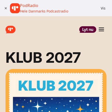
PodRadio
Vis
Hele Danmarks Podcastradio
Lyt nu
KLUB 2027