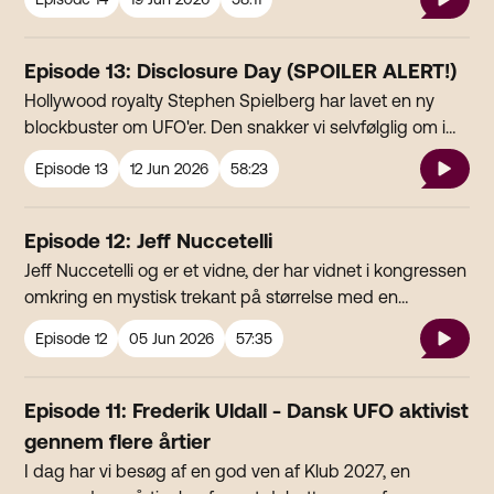
æggeformet fartøj og blev overmandet af en feminin
entitet. Han har skrevet en fiktionsbog, men han siger at
det er sandheden, forklædt som fiktion. Hvad foregår
Episode 13: Disclosure Day (SPOILER ALERT!)
der egentlig her?
Hollywood royalty Stephen Spielberg har lavet en ny
blockbuster om UFO'er. Den snakker vi selvfølglig om i
KLUB 2027.
Episode
13
12 Jun 2026
58:23
Episode 12: Jeff Nuccetelli
Jeff Nuccetelli og er et vidne, der har vidnet i kongressen
omkring en mystisk trekant på størrelse med en
fodboldbane, en gigantisk rød firkant og en stor lysende
Episode
12
05 Jun 2026
57:35
kugle. Alt sammen noget der svævede rundt over en
amerikansk atommissil-base hvor han arbejdede som
sikkerhedschef.
Episode 11: Frederik Uldall - Dansk UFO aktivist
gennem flere årtier
I dag har vi besøg af en god ven af Klub 2027, en