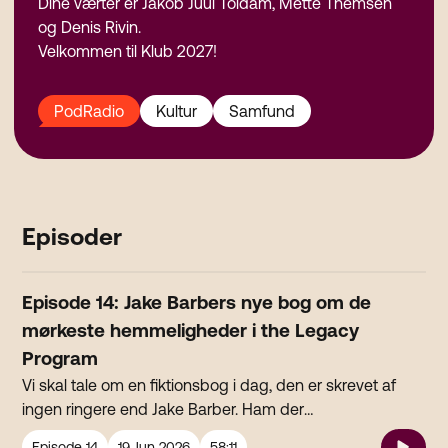
Dine værter er Jakob Juul Toldam, Mette Themsen
og Denis Rivin.
Velkommen til Klub 2027!
PodRadio
Kultur
Samfund
Episoder
Episode 14: Jake Barbers nye bog om de
mørkeste hemmeligheder i the Legacy
Program
Vi skal tale om en fiktionsbog i dag, den er skrevet af
ingen ringere end Jake Barber. Ham der
Elitesoldaten/Helikopterpiloten, der fragtede et
Episode
14
19 Jun 2026
58:11