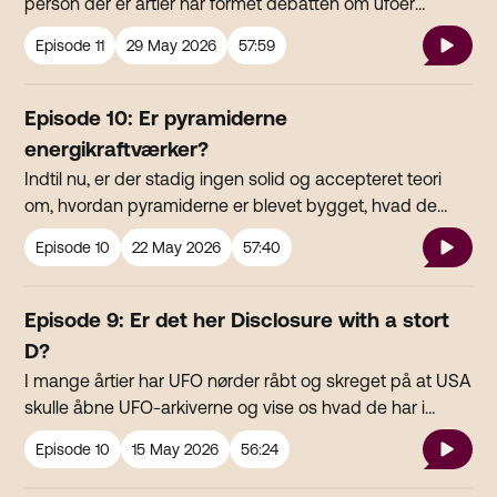
person der er årtier har formet debatten om ufoer
herhjemme. Og ustoppeligt har arbejdet for at få
Episode
11
29 May 2026
57:59
seriøsitet omkring emnet.Og den person vi har på besøg
er - Frederik Uldall. Vi skal snakke lidt om hvor din
passion kommer fra og hvad der fascinere dig ved
Episode 10: Er pyramiderne
emnet. Og så skal vi høre om et nyt projekt du har sat i
energikraftværker?
verden.
Indtil nu, er der stadig ingen solid og accepteret teori
om, hvordan pyramiderne er blevet bygget, hvad de
blev brugt til, eller hvad der eventuelt er under dem.Men
Episode
10
22 May 2026
57:40
det er vi måske kommet et skridt tættere på at finde ud
af nu. Fillipo Biondi er en italiensk forsker og
radaringeniør. Han påstår, at han - sammen med sin
Episode 9: Er det her Disclosure with a stort
partner Corrado Malanga - har udviklet en
D?
banebrydende metode til at scanne og se langt nede i
I mange årtier har UFO nørder råbt og skreget på at USA
jorden. Det har de så gjort under pyramiderne og deres
skulle åbne UFO-arkiverne og vise os hvad de har i
fund, har mildest talt sendt chokbølger gennem det
gemmerne. Nu gør de det kraftedeme. De åbner
etablerede arkæologiske miljø.
Episode
10
15 May 2026
56:24
arkiverne. For at hjælpe os med at finde hoved og hale i
det hele, har vi i dag fået besøg af ingen ringere end