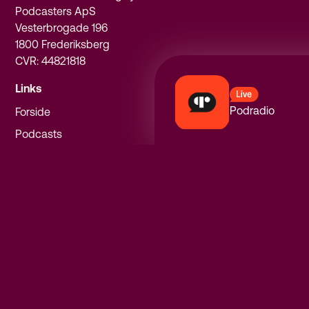
Podcasters ApS
Vesterbrogade 196
1800 Frederiksberg
CVR: 44821818
Links
Podradio
Forside
Podcasts
Om PodRadio
Privatlivspolitik
Følg os
Instagram
Facebook
Spotify