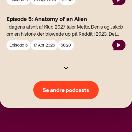
peer reviewed forskning der er udgivet i Nature. Og hvis
det ikke er vildt nok i sig selv, så har hun også teamet op
med en skattejæger, der har fundet noget meget
Episode 5: Anatomy of an Alien
mystisk på bunden af Østersøen.
I dagens afsnit af Klub 2027 taler Mette, Denis og Jakob
om en historie der blowede up på Reddit i 2023. Det
drejer sig om en mystisk whistleblower kaldet OP, der
Episode
5
17 Apr 2026
58:20
meget indgående beskrev sit arbejde som
molekylærbiolog på et hemmelig laboratorium. Her siger
OP at han/hun studerede anatomien på udenjordiske
væsener. Er det den vildeste UFO-sag, eller den bedste
Sci Fi historie længe. Lyt med
Se andre podcasts