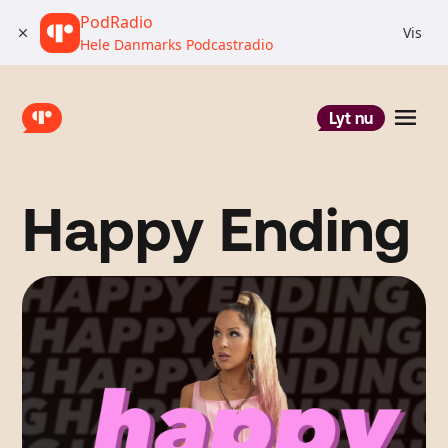
PodRadio
Vis
Hele Danmarks Podcastradio
Lyt nu
Happy Ending