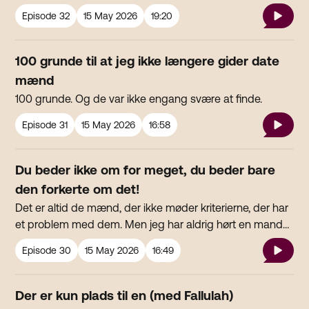
pædofile og har Me Too sager på CV’et, for eksempel.
Episode
32
15 May 2026
19:20
100 grunde til at jeg ikke længere gider date
mænd
100 grunde. Og de var ikke engang svære at finde.
Episode
31
15 May 2026
16:58
Du beder ikke om for meget, du beder bare
den forkerte om det!
Det er altid de mænd, der ikke møder kriterierne, der har
et problem med dem. Men jeg har aldrig hørt en mand
sige, han gik på kompromis i forhold til sine krav til en
Episode
30
15 May 2026
16:49
partner. Mænd går efter det, de vil have, og det må
kvinder også gerne!
Der er kun plads til en (med Fallulah)