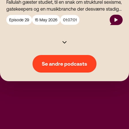
Fallulah gæster studiet, til en snak om strukturel sexisme,
gatekeepers og en musikbranche der desværre stadig
er vanvittigt misogyn. PSA: Det er et længere afsnit og
Episode
29
15 May 2026
01:07:01
indeholder en del fagord, så sæt dig godt til rette og feel
free to pause and google!
Se andre podcasts