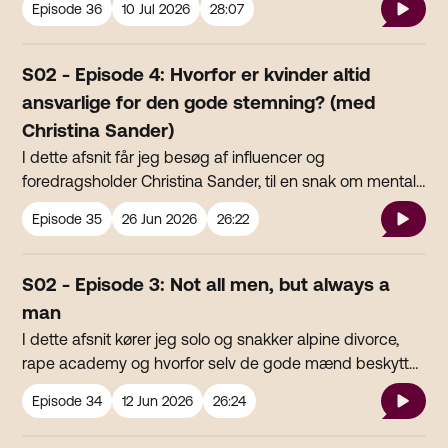
Episode
36
10 Jul 2026
28:07
moderne dating, kvindehad, maskulinitet og de idealer,
der stadig præger mange mænds syn på kvinder. Vi
diskuterer blandt andet, hvorfor nogle mænd
S02 - Episode 4: Hvorfor er kvinder altid
romantiserer andre mænds bedrifter, men samtidig
ansvarlige for den gode stemning? (med
seksualiserer kvinder, og om nogle stadig leder efter et
Christina Sander)
kvindeideal, der hører fortiden til.
I dette afsnit får jeg besøg af influencer og
foredragsholder Christina Sander, til en snak om mental
load, kønnede skældsord og hvorfor kvinder altid er
Episode
35
26 Jun 2026
26:22
ansvarlige for den gode stemning.
S02 - Episode 3: Not all men, but always a
man
I dette afsnit kører jeg solo og snakker alpine divorce,
rape academy og hvorfor selv de gode mænd beskytter
andre mænd, før de beskytter kvinder.
Episode
34
12 Jun 2026
26:24