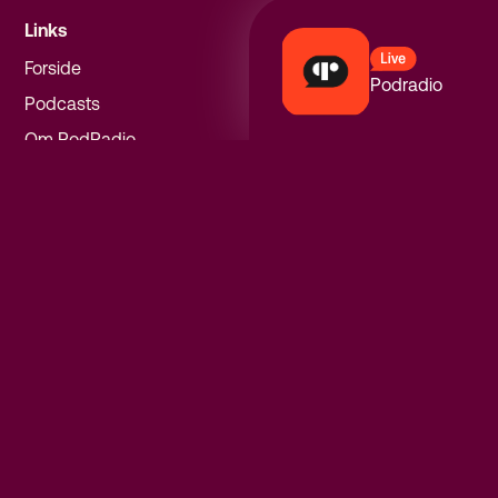
Links
Forside
Podradio
Podcasts
Om PodRadio
Privatlivspolitik
Følg os
Instagram
Facebook
Spotify