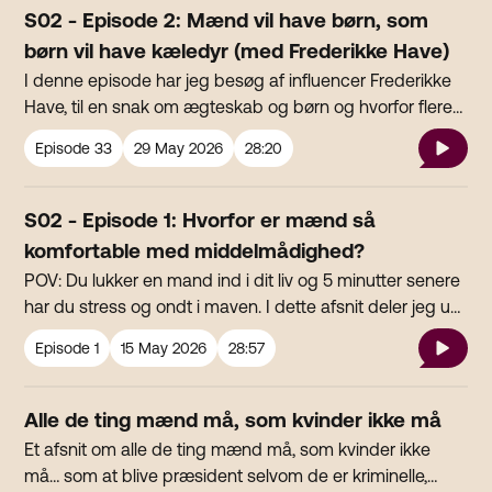
S02 - Episode 2: Mænd vil have børn, som
børn vil have kæledyr (med Frederikke Have)
I denne episode har jeg besøg af influencer Frederikke
Have, til en snak om ægteskab og børn og hvorfor flere
og flere kvinder fravælger det traditionelle familieliv.
Episode
33
29 May 2026
28:20
S02 - Episode 1: Hvorfor er mænd så
komfortable med middelmådighed?
POV: Du lukker en mand ind i dit liv og 5 minutter senere
har du stress og ondt i maven. I dette afsnit deler jeg ud
af seneste nyt i mit kærlighedsliv og stiller
Episode
1
15 May 2026
28:57
spørgsmålstegn ved hvorfor mænd er så komfortable
med middelmådighed.
Alle de ting mænd må, som kvinder ikke må
Et afsnit om alle de ting mænd må, som kvinder ikke
må… som at blive præsident selvom de er kriminelle,