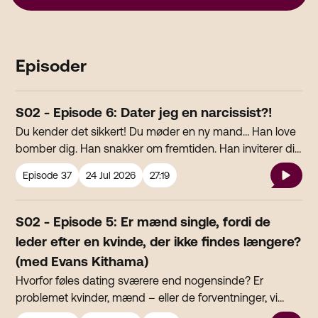
Episoder
S02 - Episode 6: Dater jeg en narcissist?!
Du kender det sikkert! Du møder en ny mand… Han love
bomber dig. Han snakker om fremtiden. Han inviterer dig
ud og rejse… og pludselig hører du ikke noget fra ham.
Episode
37
24 Jul 2026
27:19
Narcissist eller bare et røvhul?
S02 - Episode 5: Er mænd single, fordi de
leder efter en kvinde, der ikke findes længere?
(med Evans Kithama)
Hvorfor føles dating sværere end nogensinde? Er
problemet kvinder, mænd – eller de forventninger, vi
stadig har til hinanden? I denne episode taler vi om