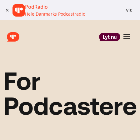
PodRadio
Vis
Hele Danmarks Podcastradio
Lyt nu
For
Podcastere