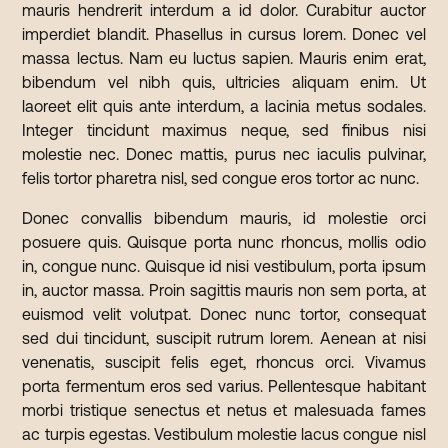
mauris hendrerit interdum a id dolor. Curabitur auctor
imperdiet blandit. Phasellus in cursus lorem. Donec vel
massa lectus. Nam eu luctus sapien. Mauris enim erat,
bibendum vel nibh quis, ultricies aliquam enim. Ut
laoreet elit quis ante interdum, a lacinia metus sodales.
Integer tincidunt maximus neque, sed finibus nisi
molestie nec. Donec mattis, purus nec iaculis pulvinar,
felis tortor pharetra nisl, sed congue eros tortor ac nunc.
Donec convallis bibendum mauris, id molestie orci
posuere quis. Quisque porta nunc rhoncus, mollis odio
in, congue nunc. Quisque id nisi vestibulum, porta ipsum
in, auctor massa. Proin sagittis mauris non sem porta, at
euismod velit volutpat. Donec nunc tortor, consequat
sed dui tincidunt, suscipit rutrum lorem. Aenean at nisi
venenatis, suscipit felis eget, rhoncus orci. Vivamus
porta fermentum eros sed varius. Pellentesque habitant
morbi tristique senectus et netus et malesuada fames
ac turpis egestas. Vestibulum molestie lacus congue nisl